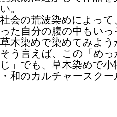
い。
社会の荒波染めによって
った自分の腹の中もいっ
草木染めで染めてみよう
そう言えば、この「めっ
じ」でも、草木染めで小
・和のカルチャースクー
HOME
｜
名店のしきたり
｜
とって
学校ほのじ
｜
日刊「鶴のひとこえ」
｜
クレ
Copyright 2007-2026 Cran