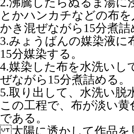
2.沸騰したらぬるま湯
とかハンカチなどの布を
かき混ぜながら15分煮詰
3.みょうばんの媒染液
15分媒染する。
4.媒染した布を水洗い
ぜながら15分煮詰める。
5.取り出して、水洗い脱
この工程で、布が淡い黄
である。
太陽に透かして作品を