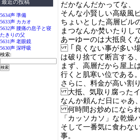
最近の投稿
だかなんだかってな、
そんな小賢しい高級風
5634声 準備
ちょいとした高層ビル
5633声 カカオ
5632声 腰痛の息子と寝
まつなんか焚いたりし
たきりの父
あーゆーのは大抵良く
5631声 老眼鏡
「良くない事が多い場
5630声 深呼吸
検索:
は破り捨てて断言する
まず、高層だから屋上
行くと肌寒い位である
さらに、料金が高い割
大抵、気取り腐ったイ
なんか頼んだ日にゃあ
何時間お炒めになられ
「カッソカソ」な乾燥
そして一番気に食わな
事。