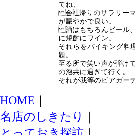
てね、
会社帰りのサラリーマ
が賑やかで良い。
酒はもちろんビール、
に焼酎にワイン。
それらをバイキング料
題。
至る所で笑い声が弾け
の泡共に過ぎて行く。
それが我等のビアガー
HOME
｜
名店のしきたり
｜
とっておき探訪
｜