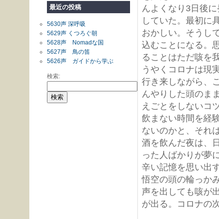
最近の投稿
んよくなり3日後
していた。最初に
5630声 深呼吸
おかしい。そうし
5629声 くつろぐ朝
5628声 Nomadな国
込むことになる。
5627声 鳥の笛
ることはただ咳を
5626声 ガイドから学ぶ
うやくコロナは現
検索:
行き来しながら、
んやりした頭のま
えごとをしないコ
飲まない時間を経
ないのかと、それ
酒を飲んだ夜は、
った人ばかりが夢
辛い記憶を思い出
悟空の頭の輪っかみ
声を出しても咳が
が出る。コロナの