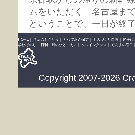
ムをいただく。名古屋ま
ということで、一日が終
HOME
｜
名店のしきたり
｜
とっておき探訪
｜
ものづくり自慢
｜
勝手に
学校ほのじ
｜
日刊「鶴のひとこえ」
｜
クレインダンス
｜
ぐんまの窓口
Copyright 2007-2026 Cra