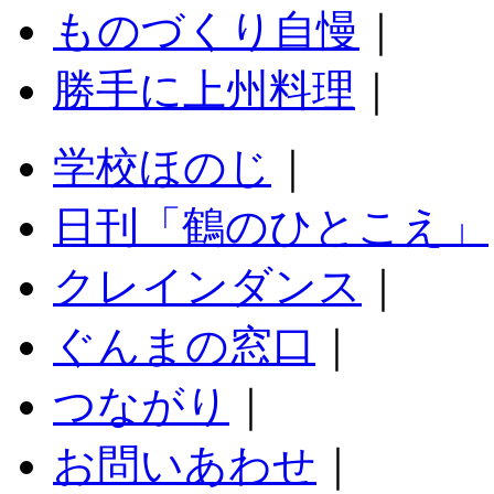
ものづくり自慢
｜
勝手に上州料理
｜
学校ほのじ
｜
日刊「鶴のひとこえ」
クレインダンス
｜
ぐんまの窓口
｜
つながり
｜
お問いあわせ
｜