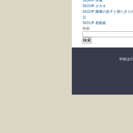
5634声 準備
5633声 カカオ
5632声 腰痛の息子と寝たきり
父
5631声 老眼鏡
検索:
学校ほ