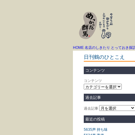
HOME
名店のしきたり
とっておき探
日刊鶴のひとこえ
コンテンツ
コンテンツ
過去記事
過去記事
最近の投稿
5635声 持ち味