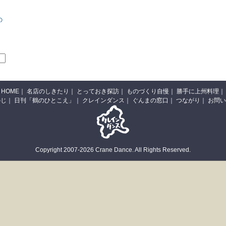
の
HOME
｜
名店のしきたり
｜
とっておき探訪
｜
ものづくり自慢
｜
勝手に上州料理
｜
のじ
｜
日刊「鶴のひとこえ」
｜
クレインダンス
｜
ぐんまの窓口
｜
つながり
｜
お問い
Copyright 2007-2026 Crane Dance. All Rights Reserved.