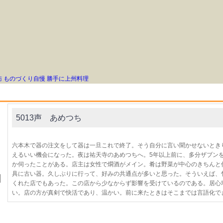
訪
ものづくり自慢
勝手に上州料理
5013声 あめつち
六本木で器の注文をして器は一旦これで終了。そう自分に言い聞かせないとき
えるいい機会になった。夜は祐天寺のあめつちへ。5年以上前に、多分ザブン
か伺ったことがある。店主は女性で燗酒がメイン。肴は野菜が中心のきちんと
具に古い器。久しぶりに行って、好みの共通点が多いと思った。そういえば、
くれた店でもあった。この店から少なからず影響を受けているのである。居心
い。店の方が真剣で快活であり、温かい。前に来たときはそこまでは言語化で