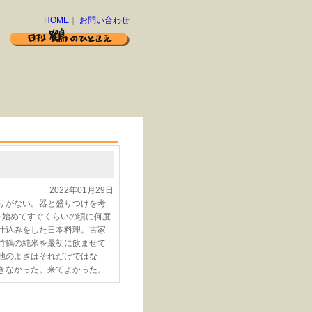
HOME
｜
お問い合わせ
2022年01月29日
りがない。器と盛りつけを考
を始めてすぐくらいの頃に何度
仕込みをした日本料理。古家
竹鶴の純米を最初に飲ませて
地のよさはそれだけではな
きなかった。来てよかった。