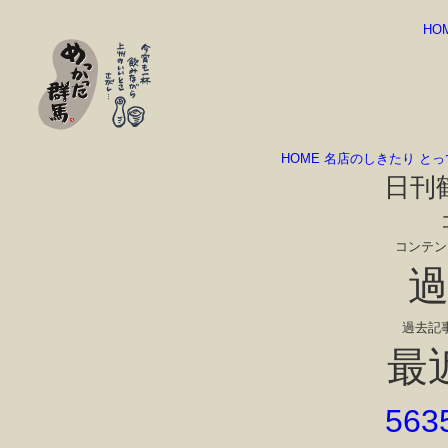
HO
HOME
名店のしきたり
とっ
日刊
コンテン
過去記
最
56