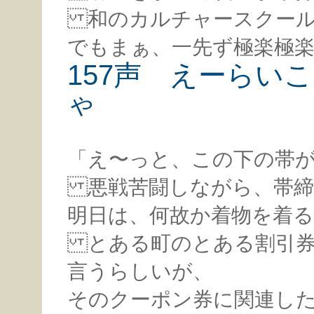
和のカルチャースクール
でもまぁ、一先ず極楽極
157声 えーらい
ゃ
「え〜っと、この下の帯
悪戦苦闘しながら、帯締
明日は、何故か着物を着る
とある町のとある割引券
言うらしいが、
そのクーポン券に関連し