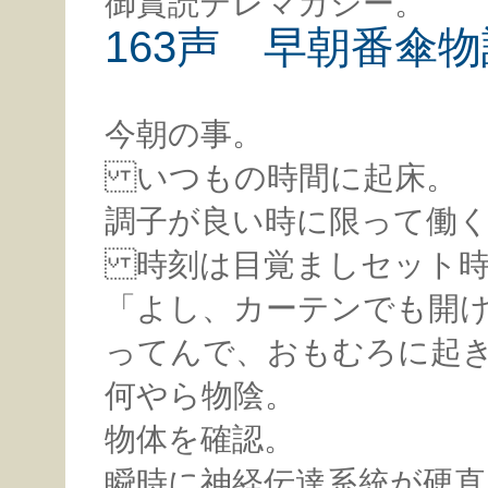
御賞読テレマカシー。
163声 早朝番傘物
今朝の事。
いつもの時間に起床。
調子が良い時に限って働
時刻は目覚ましセット時
「よし、カーテンでも開
ってんで、おもむろに起
何やら物陰。
物体を確認。
瞬時に神経伝達系統が硬直