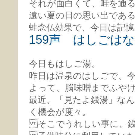
それが面白くて、畦を通
遠い夏の日の思い出であ
蛙念仏効果で、今日は記憶
159声 はしごは
今日もはしご湯。
昨日は温泉のはしごで、
よって、脳味噌までふや
最近、「見たよ銭湯」な
く機会が度々。
そこでうれしい事に、銭