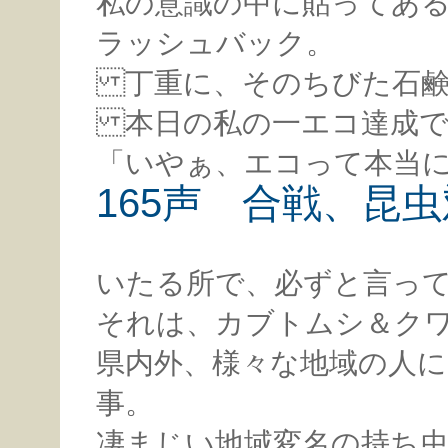
私の意識の中に貼ってあ
ラッシュバック。
丁重に、そのちびた石鹸
本日の私の一エコ達成で
「いやぁ、エコって本当
165声 合戦、昆
いたる所で、必ずと言っ
それは、カブトムシ＆ク
県内外、様々な地域の人
事。
凄まじい地域変名の持ち