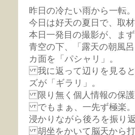
昨日の冷たい雨から一転
今日は好天の夏日で、取材
本日一発目の撮影が、まず
青空の下、「露天の朝風
カ面を「パシャリ」。
我に返って辺りを見ると
ズが「ギラリ」。
限り無く個人情報の保護
でもまぁ、一先ず極楽
浸かりながら後ろを振り
胡坐をかいて脳天から打