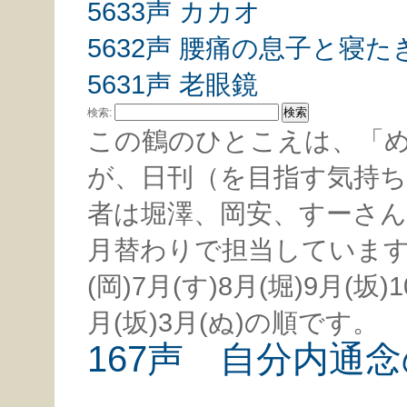
5633声 カカオ
5632声 腰痛の息子と寝
5631声 老眼鏡
検索:
この鶴のひとこえは、「
が、日刊（を目指す気持
者は堀澤、岡安、すーさん
月替わりで担当しています。
(岡)7月(す)8月(堀)9月(坂)1
月(坂)3月(ぬ)の順です。
167声 自分内通